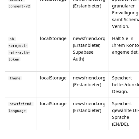
(Erstanbieter)
granularen
consent-v2
Einwilligun
samt Schem
Version.
localStorage
newsfriend.org
Hält Sie in
sb-
(Erstanbieter,
Ihrem Konto
<project-
Supabase
angemeldet.
ref>-auth-
Auth)
token
localStorage
newsfriend.org
Speichert
theme
(Erstanbieter)
helles/dunkl
Design.
localStorage
newsfriend.org
Speichert
newsfriend-
(Erstanbieter)
gewählte UI
language
Sprache
(EN/DE).