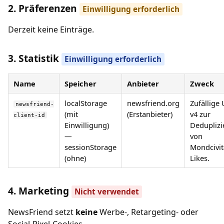
2. Präferenzen
Einwilligung erforderlich
Derzeit keine Einträge.
3. Statistik
Einwilligung erforderlich
Name
Speicher
Anbieter
Zweck
localStorage
newsfriend.org
Zufällige
newsfriend-
(mit
(Erstanbieter)
v4 zur
client-id
Einwilligung)
Deduplizi
—
von
sessionStorage
Mondcivit
(ohne)
Likes.
4. Marketing
Nicht verwendet
NewsFriend setzt
keine
Werbe-, Retargeting- oder